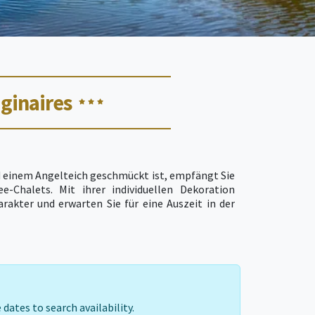
ginaires
d einem Angelteich geschmückt ist, empfängt Sie
-Chalets. Mit ihrer individuellen Dekoration
akter und erwarten Sie für eine Auszeit in der
noviert, sind komfortabel und sehr ansprechend. In
m Sie zwischen Erholung und Aktivität wechseln.
e ein Planschbecken für die Kleinsten. Außerdem
-Angeln praktizieren können. Es gibt kostenlose
mensionale Spiele und einen Kinderspielplatz. In
), die prähistorischen Höhlen von Villars, die
der den berühmten Wasserfall Le Saut du Chalard
 dates to search availability.