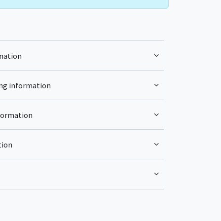
Mountainbiking, Reiten, Bogenschießen, Klettern
 besuchen, um mehr über unsere Geschichte zu
mation
ng information
formation
tion