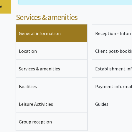
entdecken. Für Sportler bieten sich Kanu, Kletterwald, 
und Wandern an. Zögern Sie nicht, unsere Website zu
te
erfahren und das Anwesen in Fotos zu entdecken.
Services & amenities
General information
Reception - Infor
Location
Client post-booki
Services & amenities
Establishment in
Facilities
Payment informa
Leisure Activities
Guides
Group reception