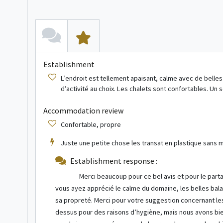
Establishment
L’endroit est tellement apaisant, calme avec de belles 
d’activité au choix. Les chalets sont confortables. Un
see more info
Accommodation review
Chalet
3/4 people
Confortable, propre
Juste une petite chose les transat en plastique sans m
Establishment response :
Merci beaucoup pour ce bel avis et pour le par
vous ayez apprécié le calme du domaine, les belles bala
sa propreté. Merci pour votre suggestion concernant le
dessus pour des raisons d’hygiène, mais nous avons bi