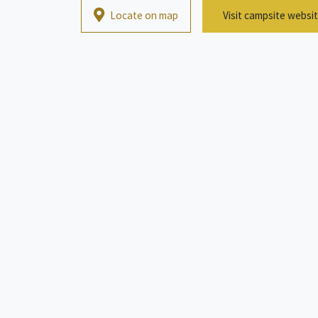
Locate on map
Visit campsite websi