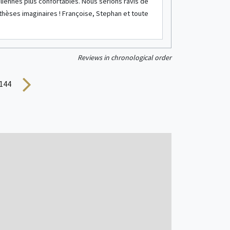
see more info
liennes plus confortables. Nous serions ravis de
nthèses imaginaires ! Françoise, Stephan et toute
Chalet
2/3 people
Reviews in chronological order
144
see more info
Wooden hut
2/4 people