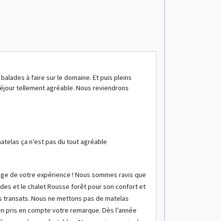
Establishment
balades à faire sur le domaine. Et puis pleins
We needed a 
 séjour tellement agréable. Nous reviendrons
see more info
Accommodation 
The cabin ha
Chalet
3/4 people
Establis
atelas ça n’est pas du tout agréable
Thank y
that the Carpe
also pleased to
tage de votre expérience ! Nous sommes ravis que
by the lake. W
des et le chalet Rousse forêt pour son confort et
Françoise, Ste
s transats. Nous ne mettons pas de matelas
en pris en compte votre remarque. Dès l’année