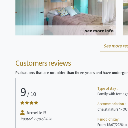
see more info
See more res
Hut on stilts
2/4 people
Customers reviews
Evaluations that are not older than three years and have undergon
9
Type of stay :
/
10
Family with teenage
Accommodation :
see more info
Chalet nature "ROU
Armelle R
Posted 29/07/2026
Period of stay :
Chalet
4/5 people
From 18/07/2026 to 