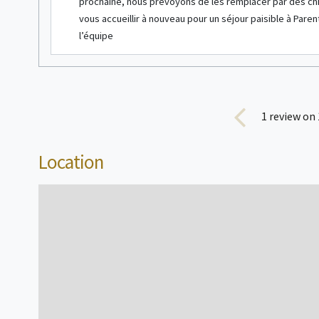
see more info
prochaine, nous prévoyons de les remplacer par des chi
vous accueillir à nouveau pour un séjour paisible à Pare
l’équipe
Chalet
3/4 people
1
review on 
Location
see more info
Wooden hut
2/3 people