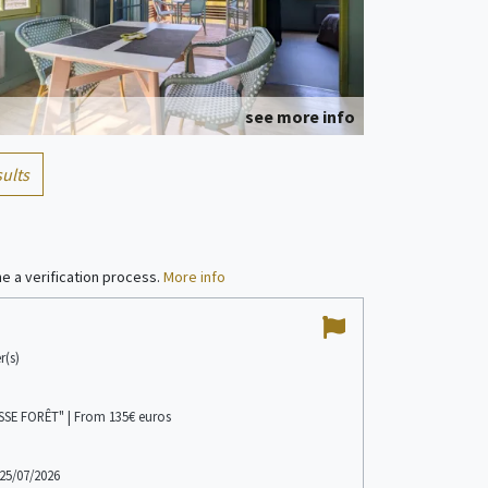
see more info
ults
Cottage
6/8 people
e a verification process.
More info
10
/
10
r(s)
see more info
SSE FORÊT" | From 135€ euros
Mark F
Posted 05/07/2026
Chalet
3/4 people
25/07/2026