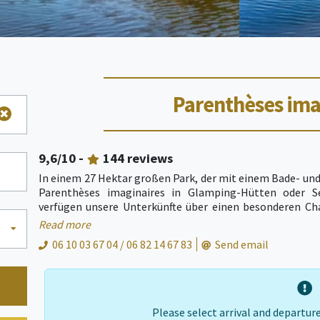
Parenthèses ima
9,6
/10 -
144
reviews
In einem 27 Hektar großen Park, der mit einem Bade- un
Parenthèses imaginaires in Glamping-Hütten oder See
verfügen unsere Unterkünfte über einen besonderen Char
Natur, chic und verspielt. Sie wurden 2014 vollständig re
Read more
geschützter Natur können Sie wirklich abschalten, inde
06 10 03 67 04 / 06 82 14 67 83
Send email
Vor Ort finden Sie einen sehr schönen Schwimmteich sowi
gibt es einen Angelteich, in dem Sie catch- and release
Angebote wie Minigolf, Tischtennis, Tischfußball, überdi
der Nähe können Sie Brantôme (das Venedig des Périgord
wunderbaren Schlösser von Bourdeille oder Puyguilhem o
Please select arrival and departure